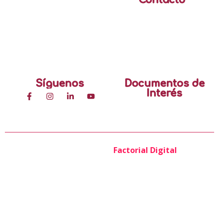
Calle 99 No. 7A-77
Edificio Advance Oficina
401
(601) 611 00 11
mercadeo@ucepcol.com
Síguenos
Documentos de
Interés
Política de Protección
de Datos
UCEP © Todos los derechos reservados Copyrigth
2025 – Powered by
Factorial Digital