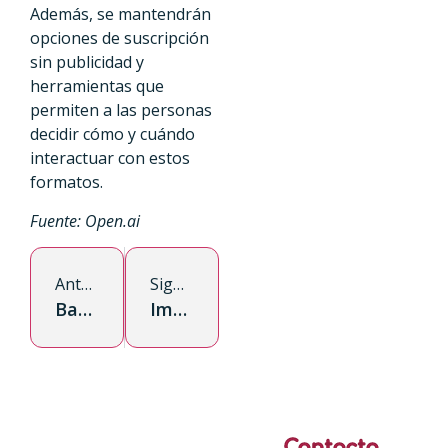
Además, se mantendrán
opciones de suscripción
sin publicidad y
herramientas que
permiten a las personas
decidir cómo y cuándo
interactuar con estos
formatos.
Fuente: Open.ai
Anterior
Siguiente
Bad Bunny en el Súper Bowl, una celebración de la cultura latina
Impulsando nuevas generaciones la UCEP crea un fondo educativo para estudiantes de publicidad
Contacto