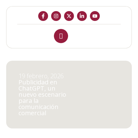
19 febrero, 2026
Publicidad en
ChatGPT, un
nuevo escenario
para la
comunicación
comercial