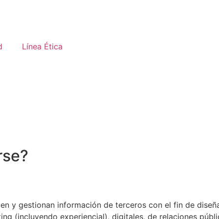
d
Línea Ética
rse?
n y gestionan información de terceros con el fin de diseña
ng (incluyendo experiencial), digitales, de relaciones públ