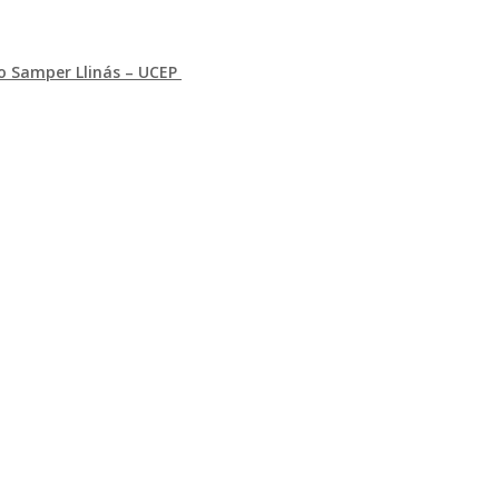
co Samper Llinás – UCEP