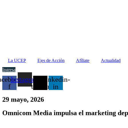
La UCEP
Ejes de Acción
Afíliate
Actualidad
Ingresa
acebook-
Instagram
X-
Linkedin-
f
twitter
in
29 mayo, 2026
Omnicom Media impulsa el marketing depor