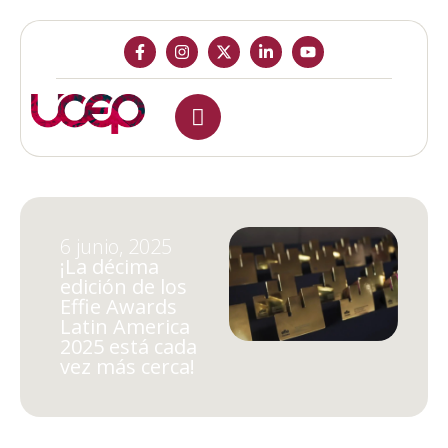
6 junio, 2025
¡La décima
edición de los
Effie Awards
Latin America
2025 está cada
vez más cerca!