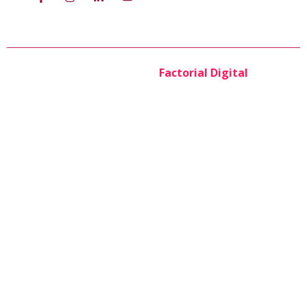
Política de Protección
de Datos
UCEP © Todos los derechos reservados Copyrigth
2025 – Powered by
Factorial Digital