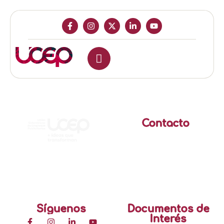
Contacto
Calle 99 No. 7A-77
Edificio Advance Oficina
401
(601) 611 00 11
mercadeo@ucepcol.com
Síguenos
Documentos de
Interés